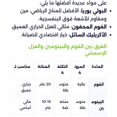
على مواد عديدة أفضلها ما يلي:
: الأفضل للمناخ الرياضي، مرن
البولي يوريا
ومقاوم للأشعة فوق البنفسجية.
: مثالي للعزل الحراري العميق.
الفوم المحقون
: خيار اقتصادي للصيانة.
الأكريليك السائل
الفرق بين الفوم والبيتومين والعزل
الإسمنتي
المادة
المرون
التكلف
المتانة
مناسب لـ
ة
ة
عالية
متوس
20 عام
حراري
الفوم
طة
عميق
متوس
منخف
10-15
مائي
البيتوم
طة
ضة
عام
أساسي
ين