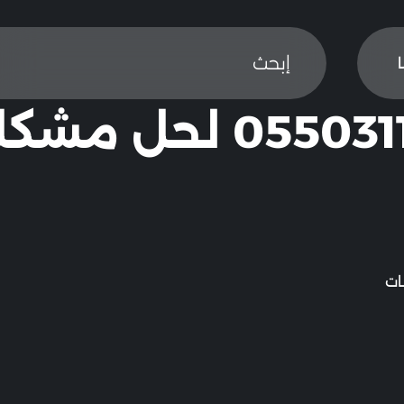
شركة عزل خزانات مكة المكرمة 0550311661 لح
ات