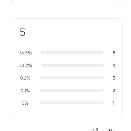
5
5
66.5%
4
33.2%
3
0.2%
2
0.1%
1
0%