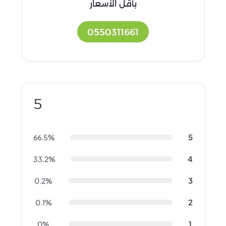
بأقل الأسعار
0550311661
5
5
66.5%
4
33.2%
3
0.2%
2
0.1%
1
0%